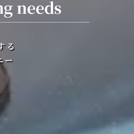
ng needs
する
ニー