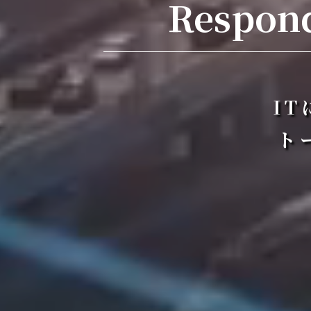
Respond
I
ト