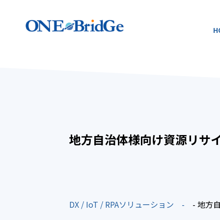
H
地方自治体様向け資源リサ
DX / IoT / RPAソリューション
- 地