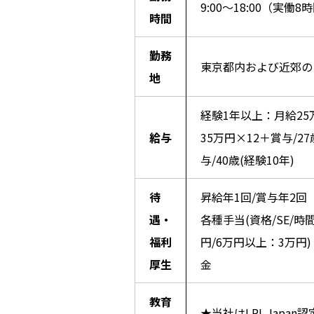
9:00～18:00（実
時間
勤務
東京都内および近郊の
地
経験1年以上：月給25
給与
35万円×12＋賞与/27
与/40歳(経験10年)
待
昇給年1回/賞与年2
遇・
各種手当(資格/SE/
福利
円/6万円以上：3万円) 
厚生
金
教育
★当社はLPI-Jap