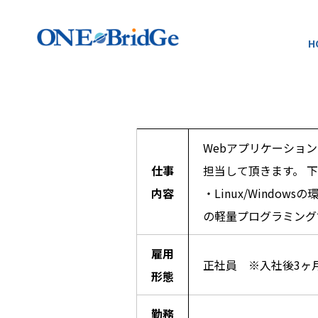
H
Webアプリケーショ
仕事
担当して頂きます。 
内容
・Linux/Windows
の軽量プログラミング言語ス
雇用
正社員 ※入社後3ヶ
形態
勤務