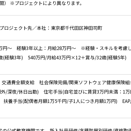
働8時間） ※プロジェクトにより異なります。
プロジェクト先／本社：東京都千代田区神田司町
万円～ 経験3年以上：月給28万円～ ※経験・スキルを考慮し決
歳(経験3年) 540万円/月給43万円×12＋賞与/32歳(経験5年)
回 交通費全額支給 社会保険完備/関東ソフトウェア健康保険組
時間外/深夜/休日出勤) 住宅手当(自宅並びに賃貸3万円未満：1万
扶養手当(配偶者月額1万5千円/子1人につき月額1万円) EAP/生命保
an認定の公式教育機関です。 新入社員研修/各種階層別研修/資格取